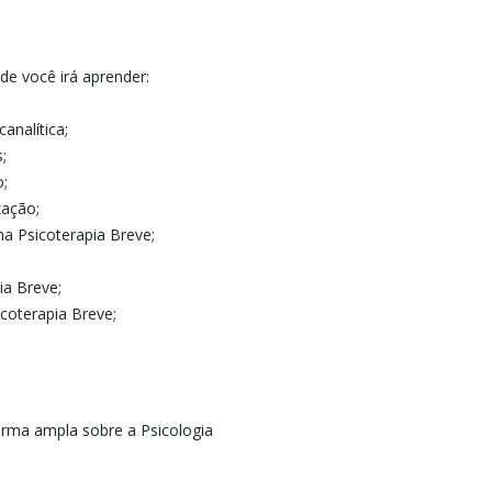
nde você irá aprender:
analítica;
;
o;
zação;
na Psicoterapia Breve;
ia Breve;
coterapia Breve;
orma ampla sobre a Psicologia