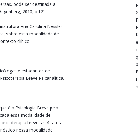
iversas, pode ser destinada a
P
(Hegenberg, 2010, p.12)
G
P
instrutora Ana Carolina Nessler
P
ica, sobre essa modalidade de
f
ntexto clínico.
e
c
q
p
sicólogas e estudantes de
P
sicoterapia Breve Psicanalítica.
P
n
ue é a Psicologia Breve pela
dicada essa modalidade de
psicoterapia breve, as 4 tarefas
agnóstico nessa modalidade.