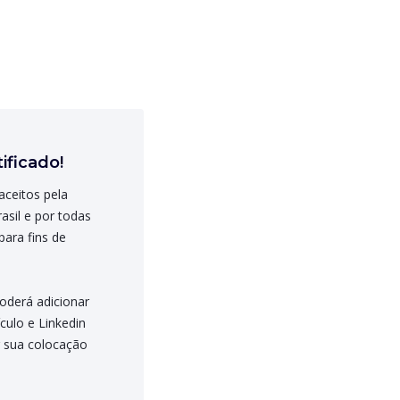
ificado!
aceitos pela
asil e por todas
para fins de
oderá adicionar
ículo e Linkedin
 sua colocação