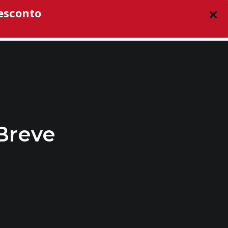
esconto
O CURSO
CURSOS
BLOG
LOGIN
 Breve