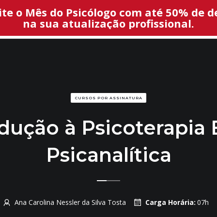
ite o Mês do Psicólogo com até 50% de d
na sua atualização profissional.
HOME
SOBRE 
CURSOS POR ASSINATURA
dução à Psicoterapia
Psicanalítica
Ana Carolina Nessler da Silva Tosta
Carga Horária:
07h