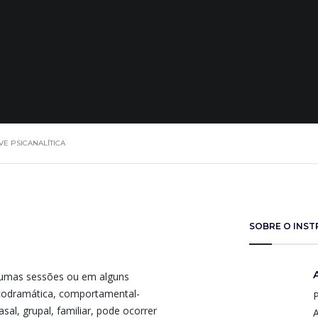
VE PSICANALÍTICA
SOBRE O INS
lgumas sessões ou em alguns
sicodramática, comportamental-
P
asal, grupal, familiar, pode ocorrer
A