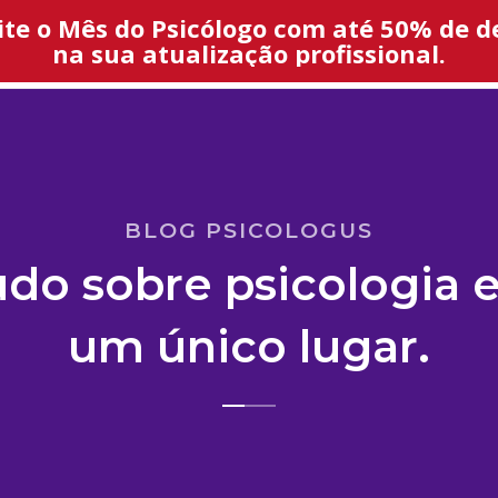
ite o Mês do Psicólogo com até 50% de d
na sua atualização profissional.
BLOG PSICOLOGUS
udo sobre psicologia 
um único lugar.