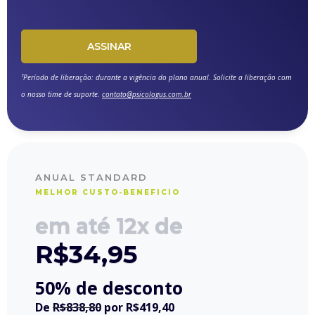
ASSINAR
¹Período de liberação: durante a vigência do plano anual. Solicite a liberação com
o nosso time de suporte.
contato@psicologus.com.br
ANUAL STANDARD
MELHOR CUSTO-BENEFICIO
em até 12x de
R$
34,95
50% de desconto
De
R$838,80
por
R$419,40