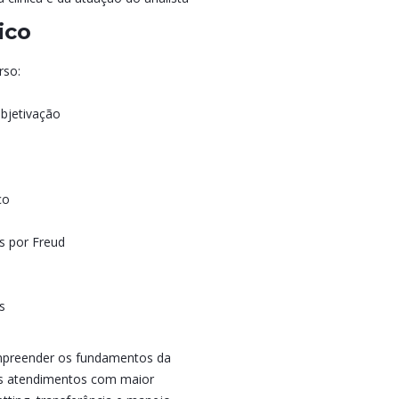
ico
rso:
ubjetivação
ço
s por Freud
s
ompreender os fundamentos da
iros atendimentos com maior