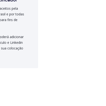
ificado!
aceitos pela
asil e por todas
para fins de
oderá adicionar
ículo e Linkedin
 sua colocação