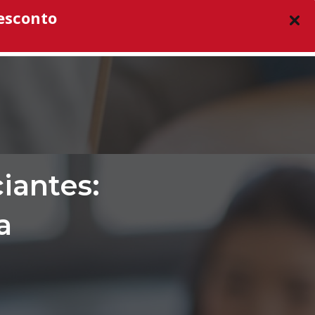
esconto
O CURSO
CURSOS
BLOG
LOGIN
ciantes:
a