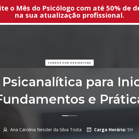
ite o Mês do Psicólogo com até 50% de d
na sua atualização profissional.
HOME
SOBRE 
CURSOS POR ASSINATURA
 Psicanalítica para Ini
Fundamentos e Prátic
Ana Carolina Nessler da Silva Tosta
Carga Horária:
5H