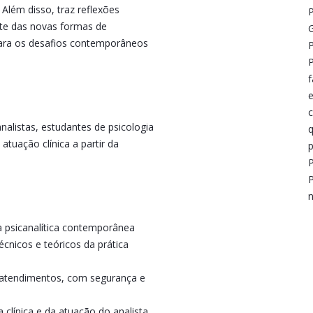
. Além disso, traz reflexões
P
ante das novas formas de
G
 para os desafios contemporâneos
P
P
f
e
c
nalistas, estudantes de psicologia
q
atuação clínica a partir da
p
P
P
n
ca psicanalítica contemporânea
écnicos e teóricos da prática
s atendimentos, com segurança e
a clínica e da atuação do analista