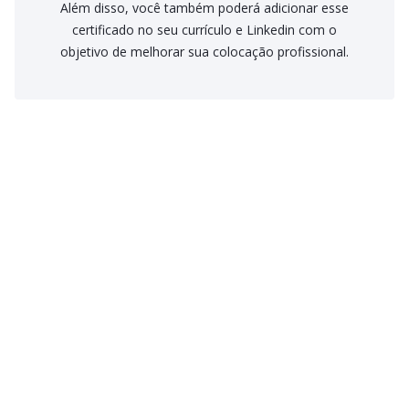
Além disso, você também poderá adicionar esse
certificado no seu currículo e Linkedin com o
objetivo de melhorar sua colocação profissional.
Como funciona o Streaming Psicologus?
Na modalidade streaming você paga um valor mensal por
recorrência ou parcelamento no plano anual e tem acesso a
Como funciona os Cursos avulsos?
todos os cursos on-line disponíveis no Streaming, igual a
serviços como Netflix ou Spotify. Você poderá assisti-los
Os cursos avulsos são vendidos separadamente. Os cursos