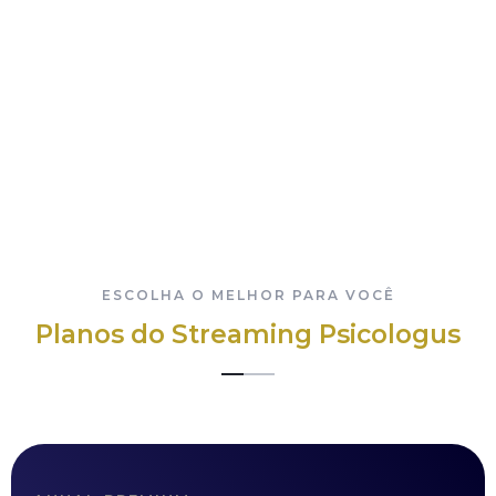
Em todas as compras o cliente tem direito, com base na Lei
de Arrependimento prevista no Código do Consumidor, ao
Outras dúvidas
arrependimento de compra no prazo de 7 dias e o reembolso
do pagamento.
Para mais dúvidas entre em contato pelo e-mail
contato@psicologus.com.br
ESCOLHA O MELHOR PARA VOCÊ
Planos do Streaming Psicologus