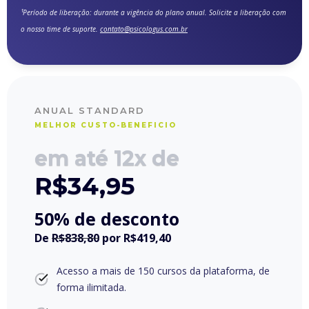
¹Período de liberação: durante a vigência do plano anual. Solicite a liberação com
o nosso time de suporte.
contato@psicologus.com.br
ANUAL STANDARD
MELHOR CUSTO-BENEFICIO
em até 12x de
R$
34,95
50% de desconto
De
R$838,80
por
R$419,40
Acesso a mais de 150 cursos da plataforma, de
forma ilimitada.