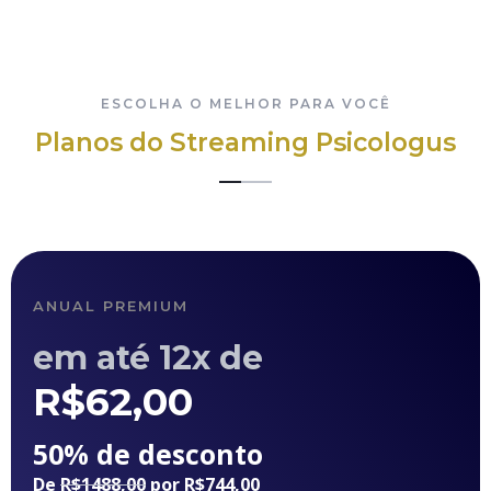
contato@psicologus.com.br
ESCOLHA O MELHOR PARA VOCÊ
Planos do Streaming Psicologus
ANUAL PREMIUM
em até 12x de
R$
62,00
50% de desconto
De
R$1488,00
por R$744,00