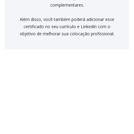
complementares.
Além disso, você também poderá adicionar esse
certificado no seu currículo e Linkedin com o
objetivo de melhorar sua colocação profissional.
Como funciona o Streaming Psicologus?
Na modalidade streaming você paga um valor mensal por
recorrência ou parcelamento no plano anual e tem acesso a
Como funciona os Cursos avulsos?