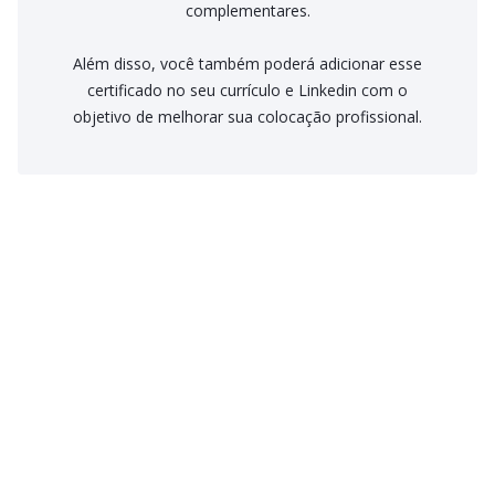
complementares.
Além disso, você também poderá adicionar esse
certificado no seu currículo e Linkedin com o
objetivo de melhorar sua colocação profissional.
Como funciona o Streaming Psicologus?
Na modalidade streaming você paga um valor mensal por
recorrência ou parcelamento no plano anual e tem acesso a
Como funciona os Cursos avulsos?
todos os cursos on-line disponíveis no Streaming, igual a