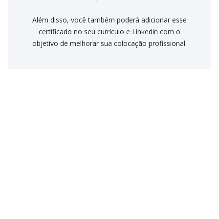
Além disso, você também poderá adicionar esse
certificado no seu currículo e Linkedin com o
objetivo de melhorar sua colocação profissional.
Como funciona o Streaming Psicologus?
Na modalidade streaming você paga um valor mensal por
recorrência ou parcelamento no plano anual e tem acesso a
Como funciona os Cursos avulsos?
todos os cursos on-line disponíveis no Streaming, igual a