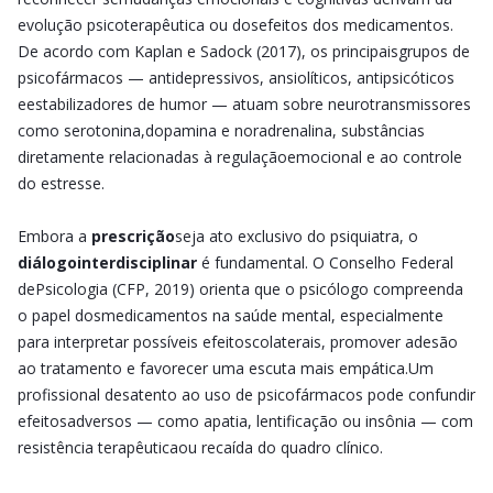
evolução psicoterapêutica ou dosefeitos dos medicamentos.
De acordo com Kaplan e Sadock (2017), os principaisgrupos de
psicofármacos — antidepressivos, ansiolíticos, antipsicóticos
eestabilizadores de humor — atuam sobre neurotransmissores
como serotonina,dopamina e noradrenalina, substâncias
diretamente relacionadas à regulaçãoemocional e ao controle
do estresse.
Embora a
prescrição
seja ato exclusivo do psiquiatra, o
diálogointerdisciplinar
é fundamental. O Conselho Federal
dePsicologia (CFP, 2019) orienta que o psicólogo compreenda
o papel dosmedicamentos na saúde mental, especialmente
para interpretar possíveis efeitoscolaterais, promover adesão
ao tratamento e favorecer uma escuta mais empática.Um
profissional desatento ao uso de psicofármacos pode confundir
efeitosadversos — como apatia, lentificação ou insônia — com
resistência terapêuticaou recaída do quadro clínico.