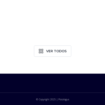
NR-01 Na Prática: Como Estruturar A Avaliação De
Riscos Psicossociais
03.02.2026
VER TODOS
© Copyright 2025 | Psicologus